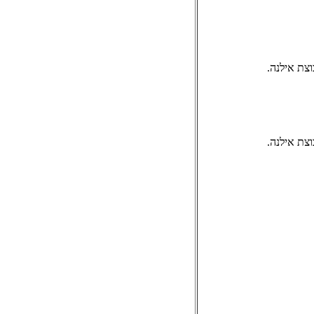
צת אילנה.
צת אילנה.