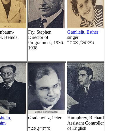
enbaum-
Fry, Stephen
Gamlielit, Esther
er, Hemda
Director of
singer
Programmes, 1936-
גמליאלי, אסתר
1938
htein,
Gradenwitz, Peter
Humphrey, Richard
aim
Assistant Controller
גרדנויץ, פטר
of English