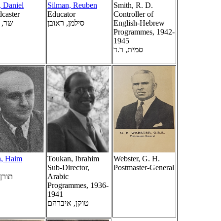
, Daniel
Silman, Reuben
Smith, R. D.
caster
Educator
Controller of
שר, 
סילמן, ראובן
English-Hebrew
Programmes, 1942-
1945
סמית, ר.ד
n, Haim
Toukan, Ibrahim
Webster, G. H.
Sub-Director,
Postmaster-General
תורן,
Arabic
Programmes, 1936-
1941
טוקן, איברהם