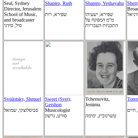
Seal, Sydney
Shapiro, Ruth
Shapiro, Yeshayahu
Sherr
Director, Jerusalem
Broad
School of Music,
שפירא, רות
שפירא, ישעיהו
דניאל
and broadcaster
מ''מ המפקח על
התכניות העבריות
סיל, סידני
Svislotsky, Shmuel
Sweet (Svet),
Tchernovitz,
Tore
Gershon
Jemima
סביסלוצקי, שמואל
Musicologist
 חיים
טשרנוביץ, ימימה
סוויט, גרשון