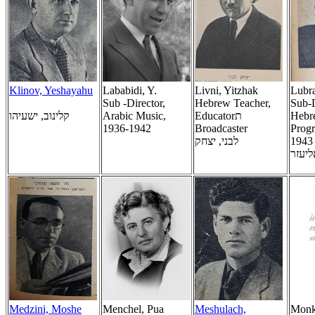
Klinov, Yeshayahu
Lababidi, Y.
Livni, Yitzhak
Lubra
Sub -Director,
Hebrew Teacher,
Sub-D
קלינוב, ישעיהו
Arabic Music,
Educatorת
Hebr
1936-1942
Broadcaster
Prog
לבני, יצחק
1943
ליעזר
Medzini, Moshe
Menchel, Pua
Meshulach,
Monk