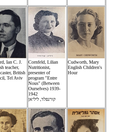
rd, Ian C. J.
Cornfeld, Lilian
Cudworth, Mary
sh teacher,
Nutritionist,
English Children's
caster, British
presenter of
Hour
il, Tel Aviv
program "Entre
Nous" (Between
Ourselves) 1939-
1942
קורנפלד, ליליאן