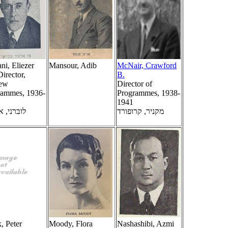
ni, Eliezer
Mansour, Adib
McNair, Crawford
irector,
B.
ew
Director of
rammes, 1936-
Programmes, 1938-
1941
מקניר, קרופורד
לוברני, א
, Peter
Moody, Flora
Nashashibi, Azmi