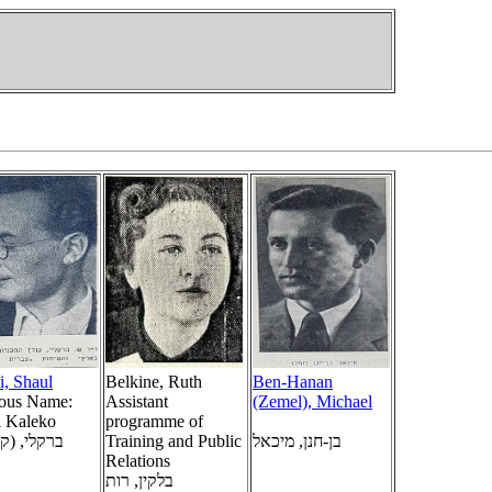
i, Shaul
Belkine, Ruth
Ben-Hanan
ious Name:
Assistant
(Zemel), Michael
l Kaleko
programme of
Training and Public
בן-חנן, מיכאל
Relations
בלקין, רות