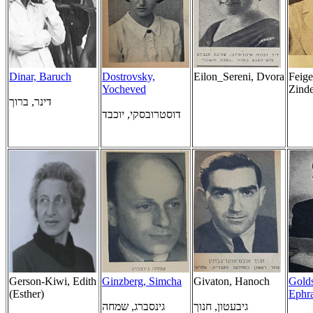
Dinar, Baruch
Dostrovsky,
Eilon_Sereni, Dvora
Feig
Yocheved
Zind
דינר, ברוך
דוסטרובסקי, יוכבד
Gerson-Kiwi, Edith
Ginzberg, Simcha
Givaton, Hanoch
Golds
(Esther)
Ephr
גיבעטון, חנוך
גינסברג, שמחה