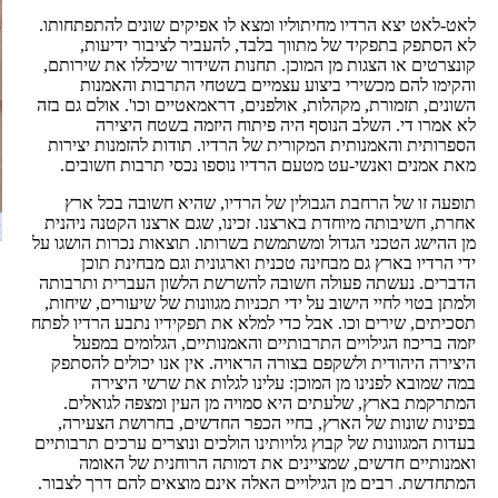
לאט-לאט יצא הרדיו מחיתוליו ומצא לו אפיקים שונים להתפתחותו.
לא הסתפק בתפקיד של מתווך בלבד, להעביר לציבור ידיעות,
קונצרטים או הצגות מן המוכן. תחנות השידור שיכללו את שירותם,
והקימו להם מכשירי ביצוע עצמיים בשטחי התרבות והאמנות
השונים, תזמורת, מקהלות, אולפנים, דראמאטיים וכו'. אולם גם בזה
לא אמרו די. השלב הנוסף היה פיתוח היזמה בשטח היצירה
הספרותית והאמנותית המקורית של הרדיו. תודות להזמנות יצירות
מאת אמנים ואנשי-עט מטעם הרדיו נוספו נכסי תרבות חשובים.
תופעה זו של הרחבת הגבולין של הרדיו, שהיא חשובה בכל ארץ
אחרת, חשיבותה מיוחדת בארצנו. זכינו, שגם ארצנו הקטנה ניהנית
מן ההישג הטכני הגדול ומשתמשת בשרותו. תוצאות נכרות הושגו על
ידי הרדיו בארץ גם מבחינה טכנית וארגונית וגם מבחינת תוכן
הדברים. נעשתה פעולה חשובה להשרשת הלשון העברית ותרבותה
ולמתן בטוי לחיי הישוב על ידי תכניות מגוונות של שיעורים, שיחות,
תסכיתים, שירים וכו. אבל כדי למלא את תפקידיו נתבע הרדיו לפתח
יזמה בריכוז הגילויים התרבותיים והאמנותיים, הגלומים במפעל
היצירה היהודית ולשקפם בצורה הראויה. אין אנו יכולים להסתפק
במה שמובא לפנינו מן המוכן: עלינו לגלות את שרשי היצירה
המתרקמת בארץ, שלעתים היא סמויה מן העין ומצפה לגואלים.
בפינות שונות של הארץ, בחיי הכפר החדשים, בחרושת הצעירה,
בעדות המגוונות של קבוץ גלויותינו הולכים ונוצרים ערכים תרבותיים
ואמנותיים חדשים, שמציינים את דמותה הרוחנית של האומה
המתחדשת. רבים מן הגילויים האלה אינם מוצאים להם דרך לצבור.