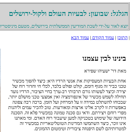
הגלגל: שבועון: לבעיות העולם ולקול-ירושלים
יוצא לאור על-ידי לשכת המודיעין הממשלתית בירושלים, מטעם מיניסטריון 
|
התוכן
|
עמוד הקודם
|
עמוד הבא
בינינו לבין עצמנו
מאת דר' ישעיהו שפירא
אחת הבעיות המעסיקות את אנשי הרדיו היא: כיצד להפוך מכשיר
טכני כביר זה מגוף דומם, קולט ופולט בלבד, לכלי חי וחדור רוח של
יצירה וכיצד לעשותו גורם תרבותי רב-ערך בחיי הציבור, הרדיו נועד
תחילה לשמש מכשיר של אינפורמציה ואין אמצעי טכני מושלם יותר,
שבכוחו להשתלט במידה זו על המרחק ועל הזמן. ברכה רבה צפונה
באפשרות זו לקרב אלינו ארצות ומאורעות. טוב להכיר עמים וליהנות
מפרי רוחם ויצירתם. ודאי גם סכנה טמונה במכשיר פלא זה. הסכנה
הידועה של שימוש בטכניקה למען שיעבוד רוח האדם. ומי מאתנו
אינו זוכר, כיצד השתמשו המדינות הטוטליטאריות במכשיר זה
למטרותיהם לשם היפנוזה ציבורית וטימטום ההמונים.