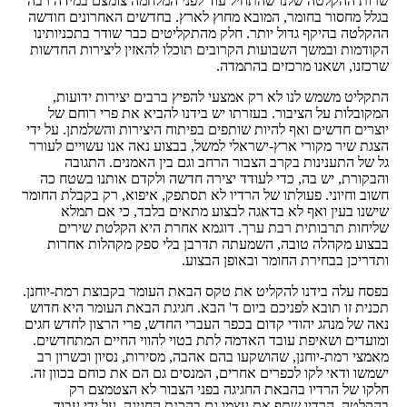
שרות ההקלטה שלנו שהתחיל עוד לפני המלחמה צומצם במידה רבה
בגלל מחסור בחומר, המובא מחוץ לארץ. בחדשים האחרונים חודשה
ההקלטה בהיקף גדול יותר. חלק מהתקליטים כבר שודר בתכניותינו
הקודמות ובמשך השבועות הקרובים תוכלו להאזין ליצירות החדשות
שרכזנו, ושאנו מרכזים בהתמדה.
התקליט משמש לנו לא רק אמצעי להפיץ ברבים יצירות ידועות,
המקובלות על הציבור. בעזרתו יש בידנו להביא את פרי רוחם של
יוצרים חדשים ואף להיות שותפים בפיתוח היצירות והשלמתן. על ידי
הצגת שיר מקורי ארץ-ישראלי למשל, בבצוע נאה אנו עשויים לעורר
גל של התענינות בקרב הצבור הרחב וגם בין האמנים. התגובה
והבקורת, יש בה, כדי לעודד יצירה חדשה ולקדם אותנו בשטח כה
חשוב וחיוני. פעולתו של הרדיו לא תסתפק, איפוא, רק בקבלת החומר
שישנו בעין ואף לא בדאגה לבצוע מתאים בלבד, כי אם תמלא
שליחות תרבותית רבת ערך. דוגמא אחרת היא הקלטת שירים
בבצוע מקהלה טובה, השמעתה תדרבן בלי ספק מקהלות אחרות
ותדריכן בבחירת החומר ובאופן הבצוע.
בפסח עלה בידנו להקליט את טקס הבאת העומר בקבוצת רמת-יוחנן.
תכנית זו תובא לפניכם ביום ד' הבא. חגיגת הבאת העומר היא חדוש
נאה של מנהג יהודי קדום בכפר העברי החדש, פרי הרצון לחדש חגים
ומועדים ושאיפת עובד האדמה לתת בטוי להווי החיים המתחדשים.
מאמצי רמת-יוחנן, שהושקעו בהם אהבה, מסירות, נסיון וכשרון רב
ישמשו ודאי לקו לכפרים אחרים, המנסים גם הם את כוחם בכוון זה.
חלקו של הרדיו בהבאת החגיגה בפני הצבור לא הצטמצם רק
בהקלטה. הרדיו שתף את עצמו גם בהכנת החגיגה, על ידי עבוד