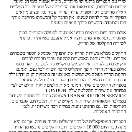
שירי עם הנוצרים ברגעי הוי מיוחדים, ביטויי אמנות בימי חג ומועד,
יצירות ספרותיות, המבטאות את הדינמיקה של המפעל. כל הגילויים
האלה מחייבים רכוז וטפוח, עדוד ועזרה, עבוד נכון ובצוע מתאים.
תפקיד זה צריך להיות לעינינו. אין הדבר קל והגשמתו מחייבת אורך
רוח והתמדה. הקשיים בדרך זו אינם מעטים.
אולם כבר כיום נמצאים בידינו אמצעים לפעולה מסויימת בכוון
שהזכרתי, ועל אחד מהם רוצה אני להתעכב בשיחתי זו. כוונתי
לשירות ההקלטה של הרדיו.
התקליט ממלא בשירות הרדיו את התפקיד שממלא הספר בשטחים
אחרים. על ידו ניתנת האפשרות להקנות ערכי תרבות לרבים
ולקיימים גם לעתיד. אין השמוש בתקליט נוח לכל, כקריאה בספר,
אולם בעזרת הרדיו הופך התקליט לדבר השווה לכל נפש. ואמנם
תחנות הרדיו בעולם משתמשות באמצעי זה בתכניותיהן במידה גדלה
והולכת. חברת השידור הבריטית ( ה-ב.ב. סי.) יכולה להתפאר
בספרית התקליטים שלה, המונה מאות אלפים לוחות. אולם יש לציין
במיוחד את שירות ההקלטה שלה, LONDON
TRANSCRIPTION SERVICE ושממנה נזונות כל תחנות השידור
בממלכה המאוחדת. שירות זה מקליט שיחות, תסכיתים, קונצרטים,
רפורטזות וכו', גם תחנתנו נהנית במידה רבה משרות זה, לגבי
התכניות האנגליות.
הספריה המוסיקאלית של רדיו ירושלים עודנה צעירה. אך גם היא
מונה כבר היום 18,000 תקליטים, רוב התקליטים נרכשו מן החוץ.