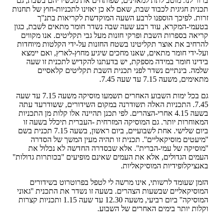
ברור לנו: מוטב לתת למאזינים, שפותחים את מכשיריהם בשבת, גם
תכנית חגיגית לכבוד שבת, שאם לא כן יאזינו לתכניות-חוץ של תחנות
זרות. לפיכך הוספנו לרבע השעה המוקדשת לקריאות בתנ''ך
בטעמי-המקרא, עוד רבע שעה שבה נשדר חומר מתאים לשבת, כגון
קריאה בספרות השבת ופרקי חזנות מעל גבי תקליטים. אנו מקווים
להרחיב את אוצר תקליטינו בשטח החזנות על-ידי הקלטות מיוחדות
ועל-ידי חומר מתאים, שאנו מחכים שיגיע מחוץ-לארץ, ואם יימצא
בידינו חומר במידה מספקת, יש בדעתנו להקדיש לתכנית זו שעה
שלמה. בינתיים נשדר לפני תכנית השבת תקליטים קלאסיים
מתאימים, משעה 7.15 עד שעה 7.45.
גם בכל ימות השבוע האחרים תשמעו מוסיקה משעה 7.15 עד שעה
7.45. התכניות האלה תשודרנה במקום השידורים, ששודרעד עתה
בשעה 4.15 אחרי-הצהרים. לפי תכנן תהיינה אלו קלות מן התכניות
המאוחרות יותר. גם המוסיקה המזרחית -העברית תיכלל בשעה זו
ביום שלישי. אחת לשבועיים, ביום ראשון, בשעה 7.15 תכנית בשם
''מיעטים מוסיקאליים''. תכנית זו תהיה מעין המשך של הסדרה
''מוסיקה של עמי-הברית''. אלא שבסדרה החדשה לא נכלול את
העמים הגדולים, אלא את העמים שאינם מופיעים ''בכותרות גדולות''
באנציקלופידיות המוסיקאליות.
הזמן שעומד לרשותי, אינו מרשה לי לטפל בפרוטרוט בשידורים
המוסיקאליים שבשעות הצהרים. בשעה זו נשדר את התכנית ''גאוני
המוסיקה'' ביום רביעי, משעה 12.30 עד שעה 1.15 ותכניות קצרות
וקלות יותר בימים האחרים של השבוע.