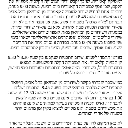
למוסיקה קאמרית. לפיכך יקבלו ידידי המוסיקה הקלסית מסוג זה את
חלקם, שכן נוסף למוסיקה הקאמרית ביום רביעי, בשעה 9.00 בערב,
יתקיים אחת לחודש שידור למוסיקה קאמרית מן המוזיאון בתל-אביב
(במוצאי-שבת בשעה 8.45 בערב). חובבי החזנות אמנם חסרים את
תכניתם ''מלוה מלכה'' בשבתות אלה, אבל אנו נפצה אותם לא רק
על-ידי הרחבת תכניות שבת אחרות, אלא גם על-ידי שידורי יצירות
במסגרת השידורים מן המוזיאון מאת קומפוזיטורים ארצישראליים.
שידורי סוליסטיים, ובכללם ''פסנתרנים ארצישראליים'' ישארו בימי
שני בשבוע בשעה 9ץ00 בערב. בסדרה זו נסיים מחר את התריסר
השני. ואם אוסיף, שרבים עוד יופיעו, הריני מתכוון לתריסרים רבים.
בוודאי תתמהו לשמוע, שרוב התכניות שנקבעו בין שעה 8.30 ל-9.30
הן תכניות קלאסיות. את המוסיקה הקלה והמשעשעת תמצאו
בתכניות לחייל, בשידורי ''המטאטא'' ובתכניות מעורבות בימי חמישי,
ואפילו חובבי ''כלניות'' יבואו על שכרם.
כפי שכבר הזכרתי בקשר לשידורים מן המוזיאון בתל-אביב, תישאר
התכנית ''מלוה-מלכה'' במוצאי שבת בשעה 8.45. התכנית ''שלום
עליכם מלאכי השלום'' תשודר בחדשי-החורף משעה 12.30 עד שעה
1.00 בצהרים. ידוע לנו, שרבים אינם פנויים באותה שעה להאזין
לתכנית זו, ואילו תכנית זו מכוונת בעיקר למאזינים שאינם פותחים
את מכשיריהם בשבת. ואנו מקווים למצוא בקיץ זמן מתאים יותר
בשעות של אחרי-הצהרים.
לא כאן המקום לדון על בעית השידורים ביום השבת, אבל דבר אחד