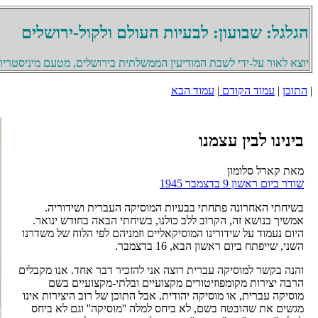
הגלגל: שבועון: לבעיות העולם ולקול-ירושלים
יוצא לאור על-ידי לשכת המודיעין הממשלתית בירושלים, מטעם מיניסטריון 
|
התוכן
|
עמוד הקודם
|
עמוד הבא
בינינו לבין עצמנו
מאת קארל סלומון
שודר ביום ראשון 9 בדצמבר 1945
בשיחתי האחרונה פתחתי בבעיות המוסיקה העברית ושידוריה.
אמשיך בנושא זה, הקרוב ללב כולנו, בשיחתי הבאה בחודש ינואר.
היום נעמוד על שידורינו המוסיקאליים וזמניהם לפי הלוח של משדרנו
השני, שייפתח ביום ראשון הבא, 16 בדצמבר.
והנה בקשר למוסיקה עברית רוצה אני להזכיר דבר אחד. אנו מקבלים
הרבה יצירות מקומפוזיטורים מקצועיים ובלתי-מקצועיים בשם
מוסיקה עברית, או מוסיקה יהודית. אבל התוכן של רוב היצירות אינו
מגשים את שהובטח בשם, לא ביחס למלה ''מוסיקה'' וגם לא ביחס