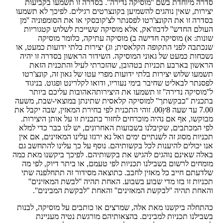
סדרה מיוחדת בשם ''מוסיקה נדירה''. בסדרה זו תשמעו בקביעות
יצירות, שאין נוהגים להשמיען בקונצרטים רגילים. לפיכך לא תשמעו
בסדרה זו את הקונצ'רטו לפסנתר לצ'קובסקי או את הסומפוניה ''מן
העולם החדש'' לדבוז'אק, אלא מוסיקה ששייכת לשלוש קטגוריות
שונות: א) מוסיקה חדישה ב) מוסיקה עתיקה, כלומר מוסיקה
שנכתבה לפני התקופה הקלאסית; וג) יצירות בלתי ידועות כמעט, או
נשכחות כמעט של גאוני המוסיקה. השידור הראשון בסדרה זו יהיה
הראשון בארבע תכניות בטהובן, שהזכרתי לעיל והתכנית הזאת
תשמעו שלוש יצירות בלתי ידועות מפרי עטו של גאון זה, קונצ'רטו
לפסנתר לבאליט שחיבר בימי נעוריו, ודואו לקלרינט ופגוט. בניגוד
ל''מוסיקה נדירה'' זו תשמעו את היצירותהאהובות עליכם ביותר
בתכנית ''כבקשתך'' למוסיקה קלאסית שתינתן במוצאי-שבת, משעה
7.00 עד שעה 8ץ00. זוהי התכנית לפי בחירת המאזין, שבה יקבל את
מבוקשו, אף אם נהיה מוכרחים לחזור בתכנית זו על אותן היצירות.
לפי המכתבים, שקיבלנו בשבועות האחרונים, יש לנו כבר כדי למלא
תכניות מסוג זה לשנתיים ימים ואל נא ירגזו עלינו המאזינים, אם אין
אנו יכולים להיענות לכל בקשותיהם. נוסף על כך עלינו להתחשב גם
באלה שאינם נוהגים להגיש את בקשותיהם. לפיכך ביקשנו מאת כמה
מומחים לרשום בשבילנו תכניות לפי טעמם, או ביתר דיוק, לפי מה
שלדעתם חייב כל מאזין לחבב. כתוצאה מסידור זה תתחלפנה שתי
תכניות זו בזו מדי שבוע בשבוע. האחת תהיה ''לבשת המאזינים''
והאחת תהיה ''לבקשת המאזינים'' והאחת ''לבקשת המבינים''.
כהתחלה ביקשנו מאת אלה, שמרצים או כותבים על מוסיקה, לבנות
בשבילנו תכניות למבינים. בהצאותיהם מורגשת נטיה מעניינת