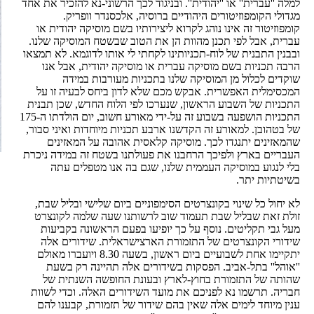
למלה ''עברית'' או ''יהודית''. ובניגוד לכך הרשוני-נא להזכיר את אחד
מגדולי הקומפוזיטורים היהודיים ברוסיה, אלכסנדר וופריק.
קומפוזיטור זה אינו נוהג לקרוא ליצירותיו בשם מוסיקה יהודית או
עברית, אבל לפי תכנן מהוות הן את הטוב שבשטח המוסיקה שלנו.
ובבנין התבנית של לוח-תכניותינו לקחתי לי אותו לדוגמא. לא תמצאו
הרבה תכניות בשם מוסיקה עברית או מוסיקה יהודית, אבל אנו
שוקדים לכלול מן המוסיקה שלנו בתכניות מעורבות במידה
המכסימלית האפשרית. אבקש מכם שלא לדון ביחס לבעיה זו על
התכניות של השבוע הראשון, שנערכו לפי הלוח החדש, שכן תבנית
התכניות הושפעה בשבוע זה על-ידי מאורע חשוב, יום הולדתו ה-175
של בטהובן. למאורע זה הקדשנו ארבע תכניות מיוחדות ואיני סבור,
שהמאזינים יתנגדו לכך. מוסיקה קלאסית אהובה על המאזינים
העבריים בארץ ולפיכך הרחבנו את פעולתנו בשטח זה במידה ניכרת
בלי לנגוע במוסיקה העממית שלנו, שגם בה אנו מטפלים עתה
בשיטתיות יתר.
לא יחול כל שינוי בקונצרטים הסימפוניים ביום שלישי ובליל שבת,
זולת זאת שבליל שבת תעמוד שוב לרשותנו שעה שלמה לקונצרט
מעל גבי תקליטים. נוסף על כך יופיעו בפעם הראשונה בקביעות
שידורי הקונצרטים של התזמורת הארצישראלית. שידורים אלה
יתקיימו אחת לשבועיים ביום ראשון, בשעה 8.30 ויועברו מאולם
''אוהל'' בתל-אביב. הפסקות בשידורים אלה תהיינה רק בשעת
שהותה של התזמורת בחוץ-לארץ ובעונת החופשה השנתית של
חבריה. תרשמו נא לפניכם את מועד השידורים האלה. וכדי לשוות
ענין מיוחד לימים אלה שאין בהם שידור של תזמורת, קבענו להם