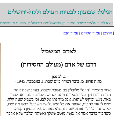
הגלגל: שבועון: לבעיות העולם ולקול-ירושלים
יוצא לאור על-ידי לשכת המודיעין הממשלתית בירושלים, מטעם מיניסטריון 
|
התוכן
|
עמוד הקודם
|
עמוד הבא
לאדם המשכיל
דרכו של אדם (מעולם החסידות)
ג. לב נכון
מאת פרופ. מ. בובר (שודר ביום שבת, 3 בנובמבר, 1945)
אחד מחסידי "הוזה" מלובלין צם משבת לשבת. בערב שבת אחר
חצות היום תקף עליו צמאון גדול עד שחישב למות. והנה ראה לפניו
באר, ניגש וביקש לשתות. אבל מיד נתן אל לבו: וכי בשביל שעה קלה,
שיש לי עוד לחכות, אקפח את כל המפעל של השבוע? כבש את יצרו,
לא שתה והלך לו. אותה שעה נתמלא גאוה שעמד בנסיון הקשה.
כשהכיר בדבר אמר אל נפשו: מוטב שאלך ואשתה ובלבד שלא אלכד