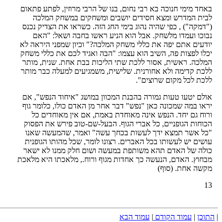
באחד מימי חנוכה בא רבי נחום, בנו של הרבי מרוזין, לפתע פתאום
לבית המדרש ומצא חסידים יושבים ומשחקים במשחק המלכה
("דמקה") , כפי שהיה נהוג בימי החג הזה. כשראו את הצדיק נכנס
נבוכו ועמדו מלשחק. אבל הוא הניע ראשו בחבה ושאל: "האם
יודעים אתם יפה את כללי משחק המלכה?" וכיון שמפני היראה לא
יכלו לפצות פה, השיב הוא עצמו: "הבה ואגיד לכם את כללי משחק
המלכה. ראשית, אסור ללכת שתי הליכות בבת אחת. שנית, מותר
ללכת קדימה ולא אחורנית. שלישית, משמגיעים למעלה כבר מותר
ללכת לכל מקום שרוצים".
אולם יטעו טעות גמורה בהבנת המכוון במושג "איחוד הנפש", אם
יראו במה שמכונה כאן "נפש" דבר אחר מן האדם כולו, כלומר גוף
ורוח גם יחד. הנפש אינה מאוחדת באמת, אם אין מאוחדים כל
הכוחות הגופניים, כל אברי הגוף. הבעל-שם-טוב פירש את הפסוק
"כל אשר תמצא ידך לעשות בכחך עשה" ואמר, שהמעשה שאנו
עושים יש לעשותו בכל האברים. רצונו לומר, שכל מהותו הגופנית
כולה של האדם תהא משותפת במעשה ושום חלק ממנו לא ישאר
מבחוץ. האדם, הנעשה כך אחדות מגוף ורוח., מלאכתו היא מלאכת
מקשה אחת. (סוף)
13
|
התוכן
|
עמוד הקודם
|
עמוד הבא