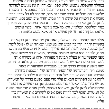
לכך. ומה שאומר לו עתה הצדיק, לאחר שהתבונן בהבנה אמתית
במהלך ההעפלה, משמעו ללא ספק: "באורח זה אין מגיעים למדרגה
גבוהה יותר". הוא הזהיר את החסיד מפני דבר המעכב אותו בהכרח
מלהשיג את תכליתו. ודבר מעקב זה מהו, מתברר לנו כל צרכו. הרבי
מוכיח את תלמידו על שהוא חודר ונסוג, חודר שוב ושוב נסוג; התנועה
לכאן ולכאן, האופי הזגזגי של העשיה הוא הצד המפוקפק. מה שערוך
כנגד "מלאכת הטלאי", היא מלאכת מקשה אחת. וכיצד עושים
מלאכת מקשה אחת? אין עושים אותה אלא בנפש מאוחדת.
אולם שוב קופצת עלינו השאלה, האם אין מתנהגים כאן בבן-אדם
בקשיות יתרה. הרי כך קבוע הוא בעולמנו, שאחד יש לו - נוכל לומר:
"מן הטבע", נוכל לומר: "מחסד עליון" - נפש אחידה, נפש בת מקשה
אחת, ולפי זה הוא עושה מעשים אחידים, מעשים בני מקשה אחת,
מפני שנפשו שהיא בעלת תכונה זו מעוררת אותו ומכשירה אותו
לעשותם; ואילו השני יש לו נפש רבת פנים, מסובכת, מלאה סתירות,
ומזה מופעת עשיתו כדרך הטבע: מעצוריה והפרעותיה באות
ממעצוריה והפרעותיה של הנפש, חרדתה של זו נטבעת בחרדת
העשיה. והנה מה יש בידו של אדם בעל תכונה זו מלבד להתאמץ כדי
להתגבר על הפתויים הבאים עליו מדי פעם בפעם בדרך אל המטרה?
מה יש בידו מלבד לאסוף מדי פעם בפעם, תוך כדי עשיה, את נפשו
המטולטלת לכאן ולכאן, וכשהיא נאספת, לכוון אותה מדי פעם בפעם
אל המטרה, ונוסף לכך להיות מוכן אפילו להקריב את המטרה כדי
להציל את הנשמה, כמו שעושה החסיד בספורנו כשהגאוה תוקפת
עליו?