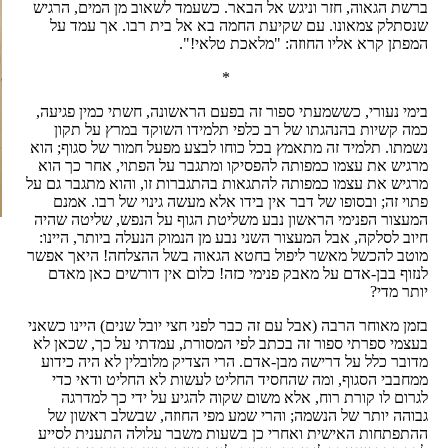
ברשת הגאוה, חזר וניגש אל הבאר. כשעמד לשאוב מן המים, הרגיש
שנסתלק צמאונו. עם שקיעת החמה בא אל בית רבו. אך עמד על
המפתן קרא אליו החוזה: "מלאכת טלאי!".
*
בימי נעורי, כששמעתי ספור זה בפעם הראשונה, חשתי כמין פגיעה,
כמה קשיות בהנהגתו של רב כלפי תלמידו השוקד במרץ על תקון
נשמתו. תלמיד זה מתאמץ בכל כוחו לבצע מפעל חמור של סגוף; הוא
מרגיש את עצמו כמפותה להפסיקו ומתגבר על הפתוי, אחר כך הוא
מרגיש את עצמו כמפותה להתגאות בהתגברות זו, והוא מתגבר גם על
פתוי זה; ובסופו של דבר אין בידו אלא מעשה גינוי של רבו. אמנם
המעצור הפנימי הראשון נבע משליטת הגוף על הנפש, שליטה שהיה
חיוב לסלקה, אבל המעצור השני נבע מן הנמוק הנעלה ביותר, היינו:
מוטב להכשל מאשר ליפול בחטא הגאוה בשל ההצלחה! היאך אפשר
לנזוף בבן-אדם על מאבק פנימי כזה! כלום אין דורשים כאן מאדם
יותר מדי?
בזמן מאוחר הרבה (אבל עם זה כבר לפני חצי יובל שנים) היינו כשאני
בעצמי ספרתי ספור זה בכתב לפי המסורת, עמדתי על כך, שכאן לא
מדובר כלל על דרישה מבן-אדם. הרי הצדיק מלובלין לא היה כידוע
ממחבבי הסגוף, ומה שהחסיד החליט לעשות לא החליט ודאי כדי
לגרום לו קורת רוח, אלא משום שקוה להגיע על ידי כך למדרגה
גבוהה יותר של הנשמה; והרי שמע מפי החוזה, שבשלב ראשון של
ההתפתחות האישית ואחרי כן בשעות משבר עלולה התענית לסייע