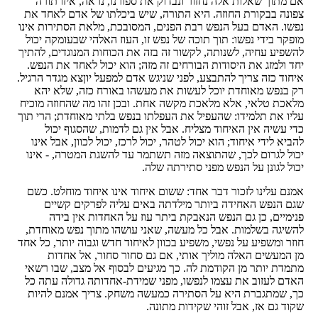
אם מתוך שאלות אלה נחזור ונבדוק את ספורנו, נראה, איזו תורה
צפונה בבקורת החוזה. היא התורה, שיש ביכלתו של אדם לאחד את
נפשו. האדם בעל הנפש רבת הפנים, המסובכת, מלאת הסתירות אינו
מופקר בידי נפשו: תוך תוכה של נפש זו, העוז האלהי שבעומקה יכול
להשפיע עחיה, לשנותה, לקשור זה בזה את הכוחות המנוגדים, להתיך
יחד ולמזג את היסודות הבורחים זה מזה; הוא יכול לאחד את הנפש.
איחוד כזה צריך להתבצע, לפני שניגש אדם למפעל יוןצא מגדר הרגיל.
רק בנפש מאוחדת יוכל לעשות את מעשהו באורח כזה, שלא יהא
מלאכת טלאי, אלא מלאכת מקשה אחת. ובכן זהו מה שהחוזה מוכיח
עליו את תלמידו: שהעפיל את העפלתו בנפש בלתי מאוחדת; הרי תוך
כדי עשיה אין האיחוד מצליח. אבל אין גם לדמות, שהסגוף יכול
להביא לידי איחוד; הוא יכול לטהר, יכול לרכז, יכול לכוון, אבל אינו
יכול לגרום לכך, שהתוצאה מזה תשתמר עד להשגת המטרה, - אינו
יכול לגונן על הנפש מפני סתירתה שלה.
אמנם עלינו לזכור דבר אחד: ששום איחוד אינו איחוד מוחלט. כשם
שגם הנפש האחידה ביותר מילדתה באים עליה לפרקים קשיים
פנימיים, כן גם הנפש הנאבקת ביתר עוז על האחדות אין בידה
להשיגה בשלמות. אבל כל מעשה, שאני עושהו מתוך נפש מאוחדת,
חוזר ומשפיע על נפשי, משפיע בכוון לאיחוד חדש וגבוה יותר, כל אחד
מן המעשים האלה מוליך אותי, אם גם סחור סחור, אל אחדות
מתמדת יותר מן הקודמת לה. כך מגיעים לבסוף אל מצב, שבו רשאי
האדם לעזוב את עצמו לנפשו, מפני שמידת-אחדותה גדולה עתה כל
כך, שמתגברת היא על הסתירה כמעשה משחק. צריך אמנם להיות
שקוד גם אז, אבל זוהי שקידות מתונה.