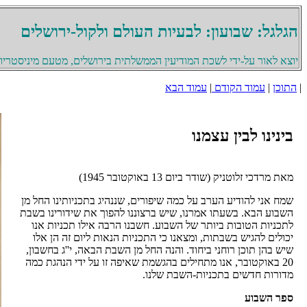
הגלגל: שבועון: לבעיות העולם ולקול-ירושלים
יוצא לאור על-ידי לשכת המודיעין הממשלתית בירושלים, מטעם מיניסטריון 
|
התוכן
|
עמוד הקודם
|
עמוד הבא
בינינו לבין עצמנו
מאת מרדכי זלוטניק (שודר ביום 13 באוקטובר 1945)
שמח אני להודיע הערב על כמה שיפורים, שננהיג בתכניותינו החל מן
השבוע הבא. בשעתו אמרנו, שיש ברצוננו להפוך את שידורינו בשבת
לתכניות הטובות ביותר של השבוע. חשבנו הרבה אילו תכניות אנו
יכולים להגיש בשבתות, ומצאנו כי התכניות הנאות ליום זה הן אלו
שיש בהן תוכן רוחני ביחוד. והנה החל מן השבת הבאה, י''ג בחשבון,
20 באוקטובר, אנו מתחילים בהגשמת שאיפה זו על ידי הנהגת כמה
מדורות חדשים בתכניות-השבת שלנו.
ספר השבוע