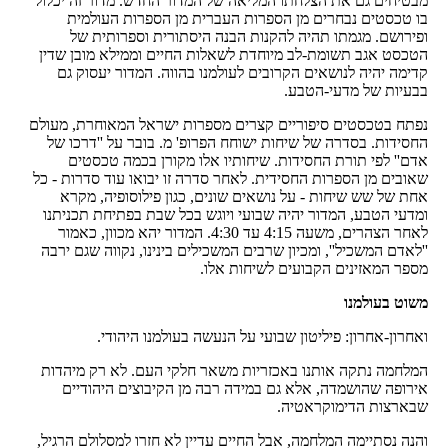
מבטיחים גם את הצלחתו המליאה של המדור החדש. מדור זה יכלול
בו טכסטים נבחרים מן הספרות העברית מן הספרות העולמית
ופירושם. מגמתו תהיה להקנות הבנה היסתורית וספרותית של
הטכסט אגב תשומת-לב מיוחדת לשאלות החיים וממילא מובן שדין
קדימה יהיה לנושאים הקרובים לעולמנו בהווה. המדור יעסוק גם
בבעיות של מדעי-הטבע.
נפתח בטכסטים סיפוריים קצרים מספרות ישראל המאוחרת, מעולם
החסידות. בסדרה של שיחות ישוחח הפרופ' מ. בובר על ''דרכו של
אדם'' לפי תורת החסידות. שיחותיו אלו מקורן בכמה טכסטים
שאובים מן הספרות החסידית. לאחר סדרה זו יבואו עוד סדרות - כל
אחת של שש שיחות - על נושאים שונים, כגון פילוסופיה, מקרא
ומדעי הטבע, המדור יהיה שבועי ויוגש בכל שבת בפתיחת תכניתנו
לאחר הצהרים, משעה 4:15 עד 4:30. המדור יהא מכוון, כאמור
''לאדם המשכיל'', ומכיון שרבים המשכילים בינינו, נקווה שגם ירבה
מספר המאזינים הקבועים לשיחות אלו.
משוט בעולמנו
ואחרון-אחרון: פיליטון שבועי על הנעשה בעולמנו היהודי.
המלחמה נתקה אותנו באכזריות משאר חלקי העם. לא רק מיהדות
אירופה שהושמדה, אלא גם במידה רבה מן הקיבוצים היהודיים
שבארצות הדימוקראטיה.
והנה נסתיימה המלחמה, אבל החיים עדיין לא חזרו למסלולם הרגיל,