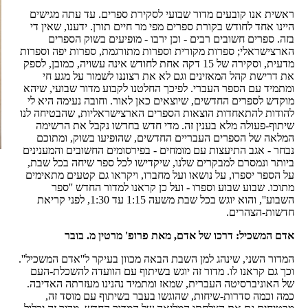
ראשית אנו קובעים מדור שבועי לסקירת ספרים. עד עתה מגישים
היינו אחד לחודש בקורת ספרים מפי מר חיים תורן. ידענו, שאין די
בזה. ספרים חשובים רבים - וכן ירבו - מופיעים בשוק הספרים
הארצישראלי; ספרות מקורית וספרות מתורגמת, ספרות יפה וספרות
מדעית, וסקירה של 15 דקה אחת לחודש אינה עשויה, כמובן, לספק
את דרישת קהל המאזינים וגם לא את רצוננו לשמור על מגע חי
ומתמיד עם הספר העברי. לפיכך החלטנו לקבוע מדור שבועי, שיהא
מוקדש לספרים החדשים, שיוצאים כאן לאור. וחובה נעימה היא לי
להודות להתאחדות הוצאות הספרים הארצישראליות, שהבטיחה לנו
שיתוף-פעולה מלא בענין זה. מדי חדש בחדשו נקבל את הרשימה
המלאה של הספרים העבריים החדשים, שהופיעו בשוק, ומתוכם
נבחר - אגב התיעצות עם מומחים - בפירסומים החשובים והמענינים
ביותר ונמסרם למבקרים שלנו, שיקדישו לכל ספר שיחה בכל שבת,
על הספר יספרו, על נושאו ועל מחברו, ויקראו גם קטעים מתאימים
מתוכו. שבוע שבוע וספרו - ועל כן קראנו למדור החדש ''ספר
השבוע'', והוא יוגש בכל שבת משעה 1:15 עד 1:30, לפני קריאת
חדשות-הצהרים.
אדם המשכיל: דרכו של אדם, מאת פרופ' מרטין מ. בובר
המדור השני, שינהג למן השבת הבאה מכוון בעיקר ל''אדם המשכיל''.
וכך גם קראנו לו. מדור זה יוגש בשיתוף עם הוועדה להשכלת-העם
של האוניברסיטה העברית, שמאז ומתמיד נהנינו מעזרתה האדיבה.
כמה וכמה סדרות-שיחות, שהוגשו בעבר בשיתוף עם מוסד זה,