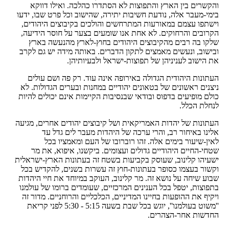
והקשרים בין הארץ והתפוצות לא הסתדרו כהלכה. ואילו דווקא
בימי-מעבר אלה, נודעת חשיבות יתירה, שהישוב וכל פרט שבו, ידעו
וישתפו עצמם במאורעות המתרחשים והולכים בקיבוצים היהודים,
הקרובים והרחוקים. לא אחת אנו שומעים בצער על חוסר הידיעה,
שלקו בה רבים מהקיבוצים היהודים בחוץ-לארץ מהנעשה בארץ
ובישוב, ונעשים מאמצים לתקון הדברים. באותה מידה יש גם לקרב
את הישוב לעניניהן של תפוצות-ישראל ולבעיותיהן.
העתונות היהודית הגדולה באירופה אינה עוד. רק פה ושם עולים
ניצנים ראשונים של בטאונים יהודיים במחנות ובערים הגדולות. לא
כולם מופיעים בדפוס ובודאי שבנסיבות הקיימות אינם יכולים להיות
לנחלת הכלל.
העתונות של יהדות האמריקאית ושל קיבוצים יהודים אחרים, מגיעה
אלינו באיחור רב, והרי ערכה של היהדות מעבר לים גדל עד
לאין-שיעור בימים אלה. זהו רוברובו של העם ומאמציו בכל
שטחי-החיים היהודיים גדולים ועצומים. ביקשנו, איפוא, את מר
ישעיהו קלינוב, שעוסק בקביעות בשטח זה בעתונות הארץ-ישראלית
וקשור בעצמו כסופר בעתונות-חוץ זה עשרות בשנים, להקדיש בכל
שבוע שיחה על נושא זה. מר קלינוב, העוקב במיוחד את חיי היהדות
בתפוצות, יטפל בכל הענינים המרכזיים, שעומדים ברומו של עולמנו
ויקיף את ההופעות בחיינו המדיניים, הכלכליים והרוחניים. מדור זה
''משוט בעולמנו'', יוגש בכל שבת בשעה 5:15 - 5:30 לפני קריאת
החדשות אחר-הצהרים.