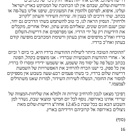
דרישות-שלום. אולם אחרי-זה נשאר חלק ניכר של מכתבים
ודרישות-שלום, שבהם אין לנו הכתובת של המבוקש בארץ-ישראל
ועלינו, איפוא, לפרסם ולהזמין את המעונינים, שיפנו אלינו בעל-פה או
בכתב. שתי דרכים לנו בענין זה. שירות השידור והעתון ''לקרוב
ולרחוק''. הנסיון הראה לנו, כי טוב להשתמש בשתי הדרכים גם יחד,
שכן ישנם חוגים שונים, שאליהם מגיע עתון, ואילו אחרים, מקבלים
את הידיעות רק על ידי הרדיו. אנו מפרסמים את דרישות-השלום
ברדיו ואח''כ מדפיסים אותן בעתון ורשימת המכתבים מופיעה קודם
בעתון ואח''כ ברדיו.
''ההוכחה הטובה ביותר ליעילות ההודעות ברדיו היא, כי ביום ו' וביום
א' - אחרי ההודעות השבועיות שברדיו - אנו מוצפים בקהל, הפונה
בכתב ובעל פה על יסוד מה ששמע, או ששמעו ידידיו ומסרו לו ברדיו.
אין כל ספק, כי ישנו הכרח להרחיב את האפשרויות של השמעת
דרישות שלום ברדיו, כי בשתי פעמים רבע-שעה בשבוע אין מספיקים
למסור את החומר, הנשלח לשירות השידור, למרות שאנו משתדלים
לצמצמו.''
ךפיכך מצאנו לנכון להרחיב שירות זה ולמלא את שליחות-המצווה של
שרידי אחינו באירופה. נוסף לכל יום חמישי ומוצאי שבת, נשדר למן
השבוע הבא גם בכל שבת ב-12:45 אחה''צ דרישות-שלום מאת
ניצולים באירופה אל קרוביהם וידידיהם בארץ.
(סוף)
16