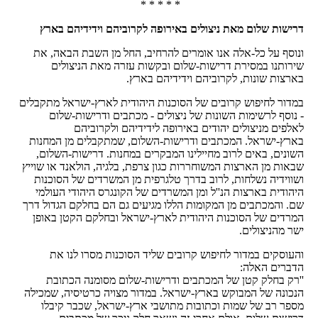
* * * * *
דרישות שלום מאת ניצולים באירופה לקרוביהם וידידיהם בארץ
ונוסף על כל-אלה אנו אומרים להרחיב, החל מן השבת הבאה, את
שירותנו במסירת דרישות-שלום ובקשות עזרה מאת הניצולים
בארצות שונות, לקרוביהם וידידיהם בארץ.
במדור לחיפוש קרובים של הסוכנות היהודית לארץ-ישראל מתקבלים
- נוסף לרשימות השונות של ניצולים - מכתבים ודרישות-שלום
לאלפים מניצולים יהודים באירופה לידידיהם ולקרוביהם
בארץ-ישראל. המכתבים ודרישות-השלום, שמתקבלים מן המחנות
השונים, באים לרוב מחיילינו המבקרים במחנות. דרישות-השלום,
שבאות מן הארצות המשוחררות כגון צרפת, בלגיה, הולאנד או שוייץ
ושווידיה נשלחות, לרוב בדרך טלגרפית מן המשרדים של הסוכנות
היהודית בארצות הנ''ל ומן המשרדים של הקונגרס היהודי העולמי
שם. והמכתבים מן המקומות הללו מגיעים גם הם בחלקם הגדול דרך
המרדים של הסוכנות היהודית לארץ-ישראל ובחלקם הקטן באופן
ישר מהניצולים.
והעוסקים במדור לחיפוש קרובים שליד הסוכנות מסרו לנו את
הדברים האלה:
''רק בחלק קטן של המכתבים ודרישות-שלום מסומנה הכתובת
הנכונה של המבוקש בארץ-ישראל. במדור מצויה כרטיסיה, שמכילה
מספר רב של שמות וכתובות מתושבי ארץ-ישראל, שכבר קיבלו