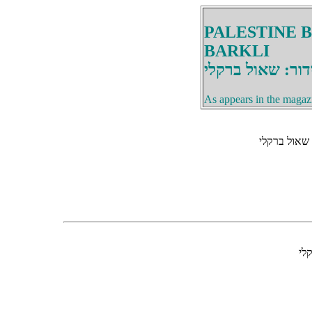
PALESTINE 
BARKLI
ור: שאול ברקלי
As appears in the magaz
 שאול ברקלי